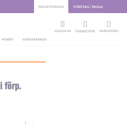
PRIVATPERSON
FÖRETAG / SKOLA
LOGGA IN
VARUKORG
ÖNSKELISTA
HOBBY
VARUMÄRKEN
 förp.
Antal