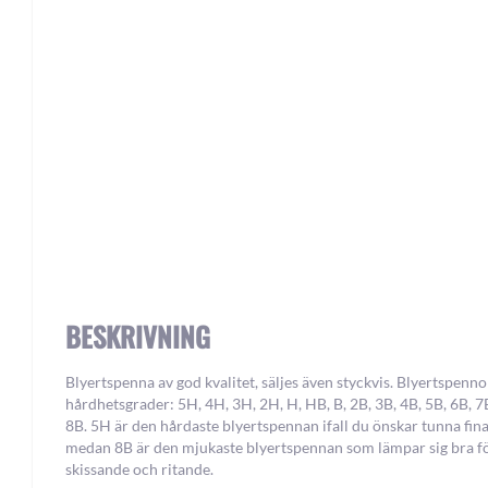
Skip
to
the
beginning
of
the
images
gallery
BESKRIVNING
Blyertspenna av god kvalitet, säljes även styckvis. Blyertspennor
hårdhetsgrader: 5H, 4H, 3H, 2H, H, HB, B, 2B, 3B, 4B, 5B, 6B, 
8B. 5H är den hårdaste blyertspennan ifall du önskar tunna fina
medan 8B är den mjukaste blyertspennan som lämpar sig bra f
skissande och ritande.