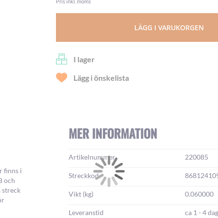
Pris inkl. moms
LÄGG I VARUKORGEN
I lager
Lägg i önskelista
MER INFORMATION
Mer
Artikelnummer
220085
information:
 finns i
Streckkod
86812410
7B och
 streck
Vikt (kg)
0.060000
ör
Leveranstid
ca 1 - 4 da