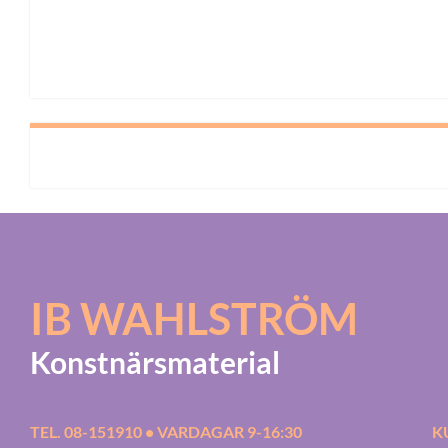
IB WAHLSTRÖM
Konstnärsmaterial
TEL. 08-151910 • VARDAGAR 9-16:30
K