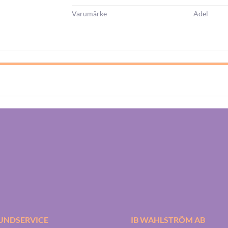
Varumärke
Adel
UNDSERVICE
IB WAHLSTRÖM AB