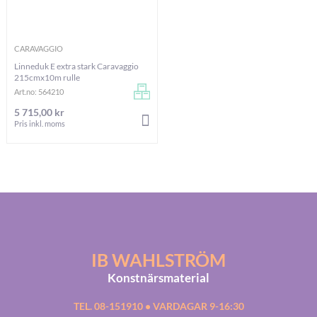
CARAVAGGIO
Linneduk E extra stark Caravaggio
215cmx10m rulle
Art.no: 564210
5 715,00 kr
LÄGG I VARUKORGEN
Pris inkl. moms
IB WAHLSTRÖM
Konstnärsmaterial
TEL. 08-151910 • VARDAGAR 9-16:30