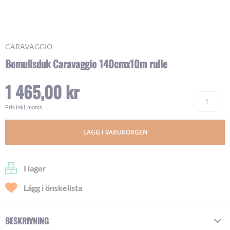
Skip
CARAVAGGIO
to
Bomullsduk Caravaggio 140cmx10m rulle
the
beginning
1 465,00 kr
of
Ant
the
images
Pris inkl. moms
gallery
LÄGG I VARUKORGEN
I lager
Lägg i önskelista
BESKRIVNING