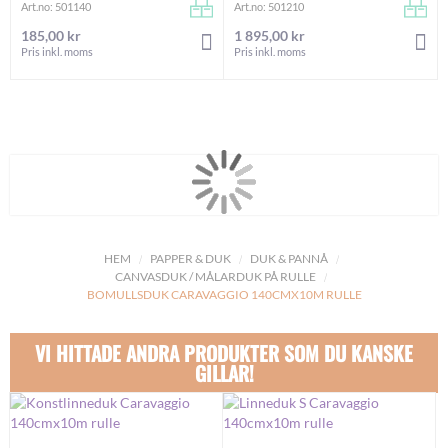
Art.no: 501140
Art.no: 501210
185,00 kr
1 895,00 kr
LÄGG I VARUKORGEN
LÄG
Pris inkl. moms
Pris inkl. moms
HEM
PAPPER & DUK
DUK & PANNÅ
CANVASDUK / MÅLARDUK PÅ RULLE
BOMULLSDUK CARAVAGGIO 140CMX10M RULLE
VI HITTADE ANDRA PRODUKTER SOM DU KANSKE
GILLAR!