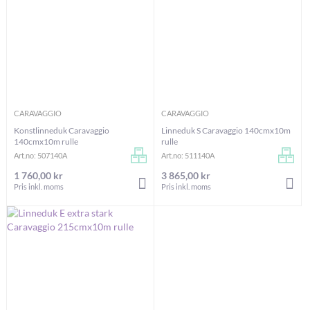
CARAVAGGIO
CARAVAGGIO
Konstlinneduk Caravaggio
Linneduk S Caravaggio 140cmx10m
140cmx10m rulle
rulle
Art.no: 507140A
Art.no: 511140A
1 760,00 kr
3 865,00 kr
LÄGG I VARUKORGEN
LÄG
Pris inkl. moms
Pris inkl. moms