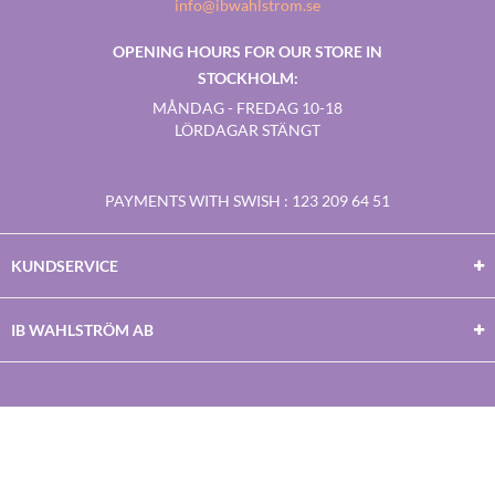
info@ibwahlstrom.se
OPENING HOURS FOR OUR STORE IN
STOCKHOLM:
MÅNDAG - FREDAG 10-18
LÖRDAGAR STÄNGT
PAYMENTS WITH SWISH
: 123 209 64 51
KUNDSERVICE
IB WAHLSTRÖM AB
Facebook
Twitter
Youtube
Instagram
Copyright © 2026
IB WAHLSTRÖM