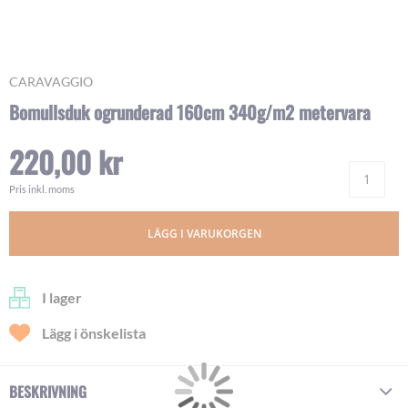
Skip
CARAVAGGIO
to
Bomullsduk ogrunderad 160cm 340g/m2 metervara
the
beginning
220,00 kr
of
Ant
the
images
Pris inkl. moms
gallery
LÄGG I VARUKORGEN
I lager
Lägg i önskelista
BESKRIVNING