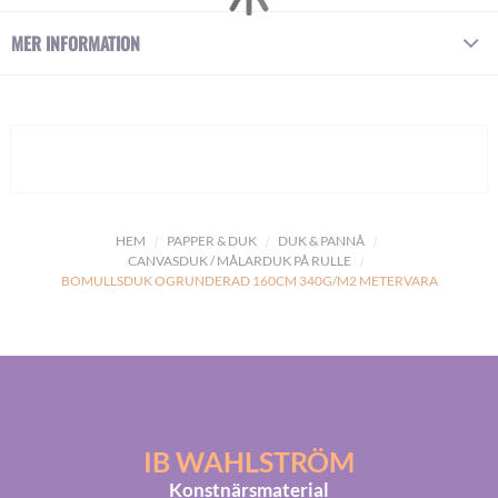
MER INFORMATION
HEM
PAPPER & DUK
DUK & PANNÅ
CANVASDUK / MÅLARDUK PÅ RULLE
BOMULLSDUK OGRUNDERAD 160CM 340G/M2 METERVARA
IB WAHLSTRÖM
Konstnärsmaterial