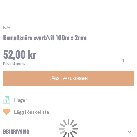
Skip
N/A
to
Bomullsnöre svart/vit 100m x 2mm
the
beginning
52,00 kr
of
Ant
the
images
Pris inkl. moms
gallery
LÄGG I VARUKORGEN
I lager
Lägg i önskelista
BESKRIVNING