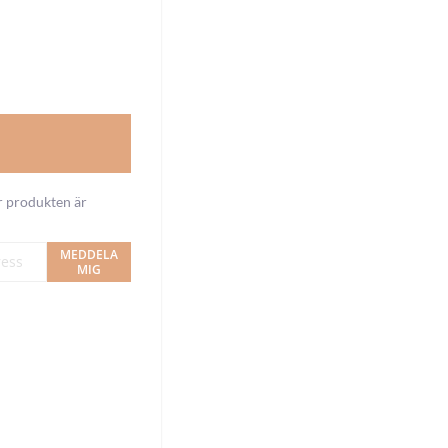
 produkten är
MEDDELA
MIG