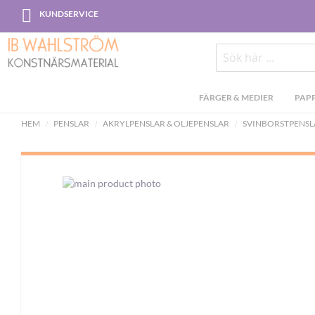
Skip
KUNDSERVICE
to
Content
Sök
FÄRGER & MEDIER
PAPP
HEM
PENSLAR
AKRYLPENSLAR & OLJEPENSLAR
SVINBORSTPENSL
Skip
to
the
end
of
the
images
gallery