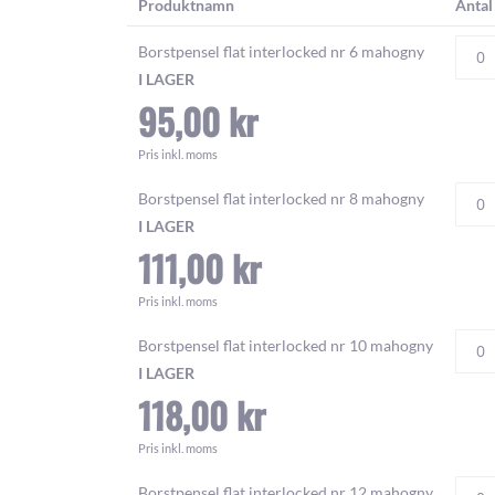
Produktnamn
Antal
Grupperade
Borstpensel flat interlocked nr 6 mahogny
produktens
I LAGER
varor
95,00 kr
Pris inkl. moms
Borstpensel flat interlocked nr 8 mahogny
I LAGER
111,00 kr
Pris inkl. moms
Borstpensel flat interlocked nr 10 mahogny
I LAGER
118,00 kr
Pris inkl. moms
Borstpensel flat interlocked nr 12 mahogny