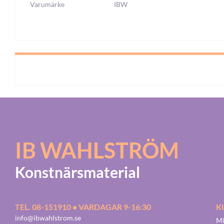
Varumärke
IBW
IB WAHLSTRÖM
Konstnärsmaterial
TEL. 08-151910 • VARDAGAR 9-16:30
K
info@ibwahlstrom.se
Mi