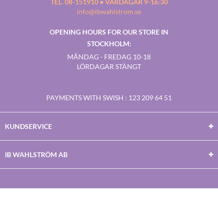
TEL. 08-151910 • VARDAGAR 9-16:30
info@ibwahlstrom.se
OPENING HOURS FOR OUR STORE IN
STOCKHOLM:
MÅNDAG - FREDAG 10-18
LÖRDAGAR STÄNGT
PAYMENTS WITH SWISH
: 123 209 64 51
KUNDSERVICE
IB WAHLSTRÖM AB
Facebook
Twitter
Youtube
Instagram
Copyright © 2026
IB WAHLSTRÖM