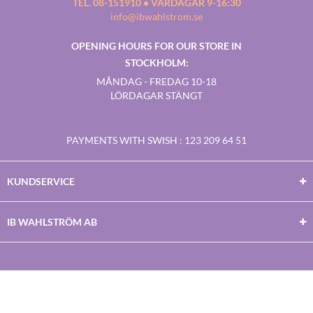
TEL. 08-151910 • VARDAGAR 9-16:30
info@ibwahlstrom.se
OPENING HOURS FOR OUR STORE IN
STOCKHOLM:
MÅNDAG - FREDAG 10-18
LÖRDAGAR STÄNGT
PAYMENTS WITH SWISH
: 123 209 64 51
KUNDSERVICE
IB WAHLSTRÖM AB
Facebook
Twitter
Youtube
Instagram
Copyright © 2026
IB WAHLSTRÖM