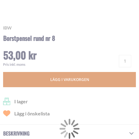
Skip
IBW
to
Borstpensel rund nr 8
the
beginning
53,00 kr
of
Ant
the
images
Pris inkl. moms
gallery
LÄGG I VARUKORGEN
I lager
Lägg i önskelista
BESKRIVNING