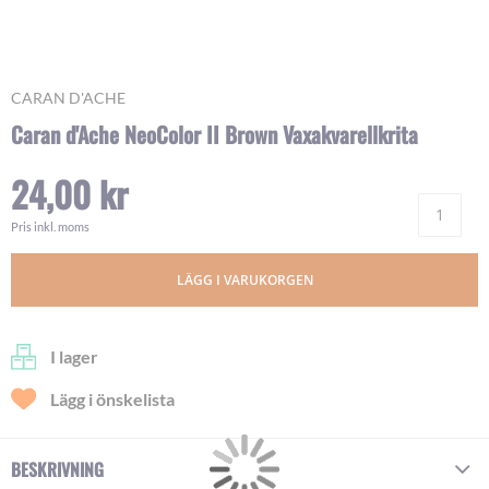
Skip
CARAN D'ACHE
to
Caran d'Ache NeoColor II Brown Vaxakvarellkrita
the
beginning
24,00 kr
of
Ant
the
images
Pris inkl. moms
gallery
LÄGG I VARUKORGEN
I lager
Lägg i önskelista
BESKRIVNING