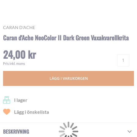
Skip
CARAN D'ACHE
to
Caran d'Ache NeoColor II Dark Green Vaxakvarellkrita
the
beginning
24,00 kr
of
Ant
the
images
Pris inkl. moms
gallery
LÄGG I VARUKORGEN
I lager
Lägg i önskelista
BESKRIVNING