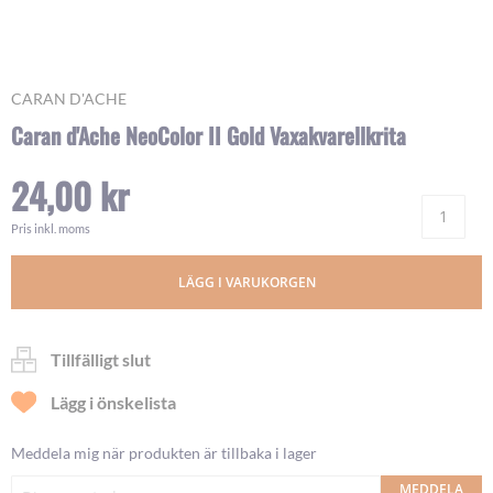
Skip
CARAN D'ACHE
to
Caran d'Ache NeoColor II Gold Vaxakvarellkrita
the
beginning
24,00 kr
of
Ant
the
images
Pris inkl. moms
gallery
LÄGG I VARUKORGEN
Tillfälligt slut
Lägg i önskelista
Meddela mig när produkten är tillbaka i lager
MEDDELA