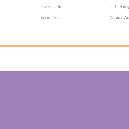
Leveranstid
ca 1 - 4 da
Varumärke
Caran d'A