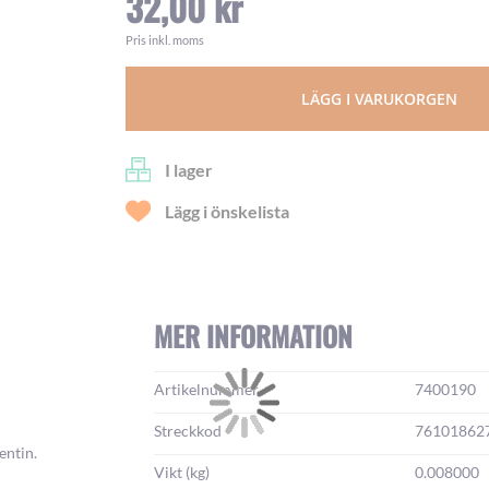
32,00 kr
Pris inkl. moms
LÄGG I VARUKORGEN
I lager
Lägg i önskelista
MER INFORMATION
Mer
Artikelnummer
7400190
information:
Streckkod
76101862
entin.
Vikt (kg)
0.008000