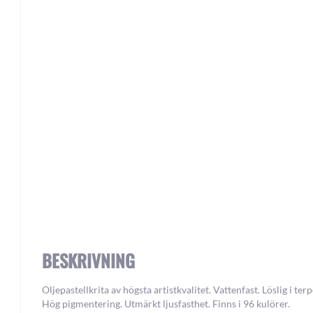
Skip
to
the
beginning
of
the
images
gallery
BESKRIVNING
Oljepastellkrita av högsta artistkvalitet. Vattenfast. Löslig i terp
Hög pigmentering. Utmärkt ljusfasthet. Finns i 96 kulörer.