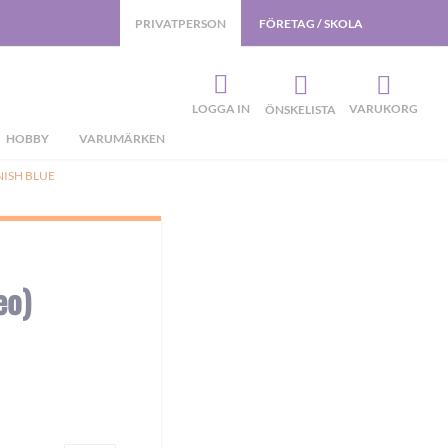
PRIVATPERSON
FÖRETAG / SKOLA
LOGGA IN
VARUKORG
ÖNSKELISTA
HOBBY
VARUMÄRKEN
NISH BLUE
eo)