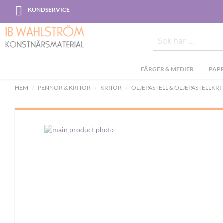
Skip
KUNDSERVICE
to
Content
Sök
FÄRGER & MEDIER
PAPP
HEM
PENNOR & KRITOR
KRITOR
OLJEPASTELL & OLJEPASTELLKR
Skip
to
the
end
of
the
images
gallery