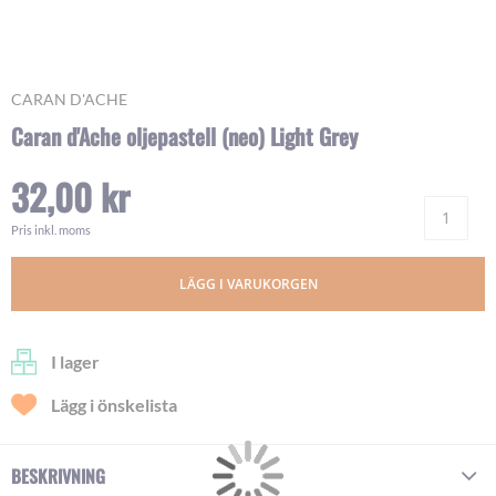
Skip
CARAN D'ACHE
to
Caran d'Ache oljepastell (neo) Light Grey
the
beginning
32,00 kr
of
Ant
the
images
Pris inkl. moms
gallery
LÄGG I VARUKORGEN
I lager
Lägg i önskelista
BESKRIVNING