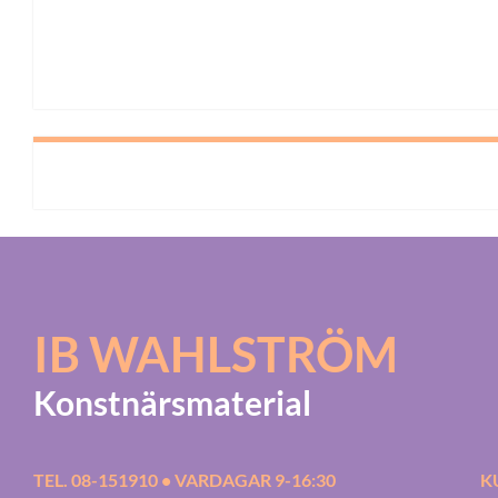
IB WAHLSTRÖM
Konstnärsmaterial
TEL. 08-151910 • VARDAGAR 9-16:30
K