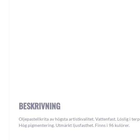
Skip
to
the
beginning
of
the
images
gallery
BESKRIVNING
Oljepastellkrita av högsta artistkvalitet. Vattenfast. Löslig i terp
Hög pigmentering. Utmärkt ljusfasthet. Finns i 96 kulörer.