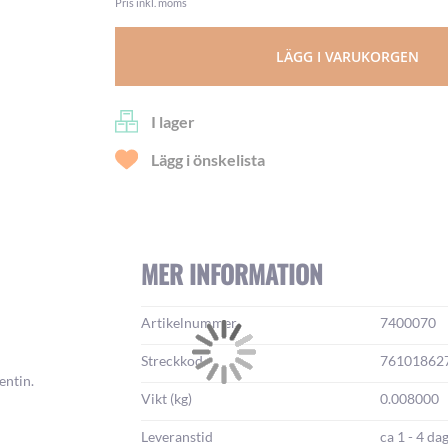
Pris inkl. moms
LÄGG I VARUKORGEN
I lager
Lägg i önskelista
MER INFORMATION
Mer
Artikelnummer
7400070
information:
Streckkod
76101862
entin.
Vikt (kg)
0.008000
Leveranstid
ca 1 - 4 da