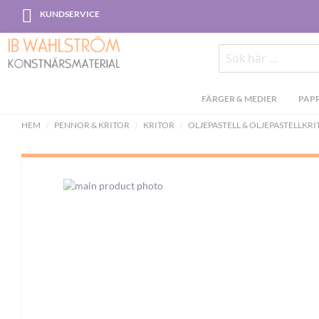
Skip
KUNDSERVICE
to
Content
Sök
FÄRGER & MEDIER
PAPP
HEM
PENNOR & KRITOR
KRITOR
OLJEPASTELL & OLJEPASTELLKR
Skip
to
the
end
of
the
images
gallery