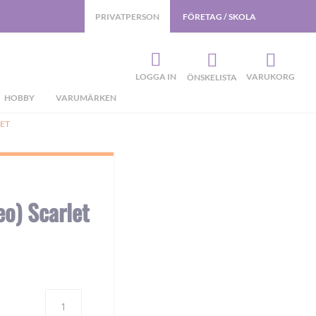
PRIVATPERSON
FÖRETAG / SKOLA
LOGGA IN
VARUKORG
ÖNSKELISTA
HOBBY
VARUMÄRKEN
LET
eo) Scarlet
Antal