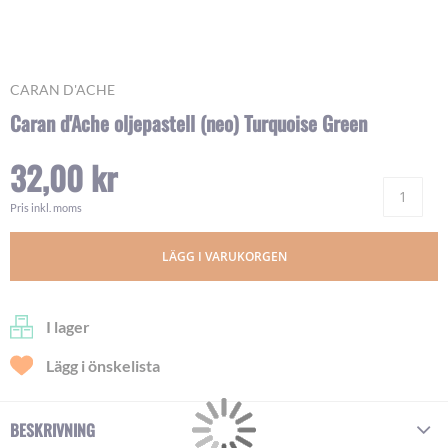
Skip
CARAN D'ACHE
to
Caran d'Ache oljepastell (neo) Turquoise Green
the
beginning
32,00 kr
of
Ant
the
images
Pris inkl. moms
gallery
LÄGG I VARUKORGEN
I lager
Lägg i önskelista
BESKRIVNING