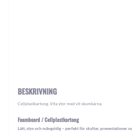
Skip
to
the
beginning
of
the
images
gallery
BESKRIVNING
Cellplastkartong. Vita ytor med vit skumkärna.
Foamboard / Cellplastkartong
Lätt, styv och mångsidig – perfekt för skyltar, presentationer o