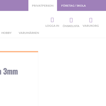
PRIVATPERSON
FÖRETAG / SKOLA
LOGGA IN
VARUKORG
ÖNSKELISTA
HOBBY
VARUMÄRKEN
cm 3mm