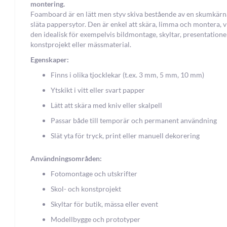
montering.
Foamboard är en lätt men styv skiva bestående av en skumkär
släta pappersytor. Den är enkel att skära, limma och montera, v
den idealisk för exempelvis bildmontage, skyltar, presentatione
konstprojekt eller mässmaterial.
Egenskaper:
Finns i olika tjocklekar (t.ex. 3 mm, 5 mm, 10 mm)
Ytskikt i vitt eller svart papper
Lätt att skära med kniv eller skalpell
Passar både till temporär och permanent användning
Slät yta för tryck, print eller manuell dekorering
Användningsområden:
Fotomontage och utskrifter
Skol- och konstprojekt
Skyltar för butik, mässa eller event
Modellbygge och prototyper