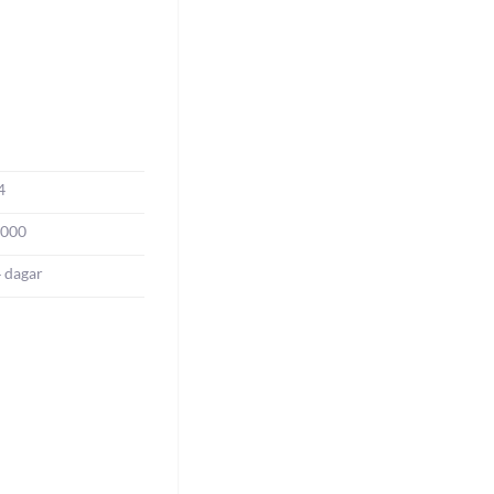
4
0000
4 dagar