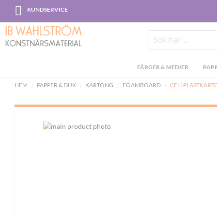
Skip
KUNDSERVICE
to
Content
Sök
FÄRGER & MEDIER
PAPP
HEM
PAPPER & DUK
KARTONG
FOAMBOARD
CELLPLASTKART
Skip
to
the
end
of
the
images
gallery