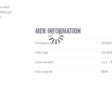
na med
ilket gör
r,
MER INFORMATION
Mer
Artikelnummer
30300
information:
Vikt (kg)
32.00
Leveranstid
ca 1 - 
Varumärke
IBW