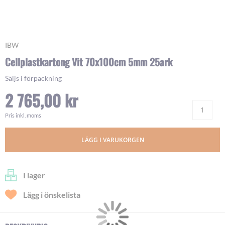
Skip
IBW
to
Cellplastkartong Vit 70x100cm 5mm 25ark
the
beginning
Säljs i förpackning
of
2 765,00 kr
the
images
Ant
gallery
Pris inkl. moms
LÄGG I VARUKORGEN
I lager
Lägg i önskelista