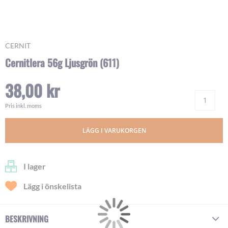
Skip
CERNIT
to
Cernitlera 56g Ljusgrön (611)
the
beginning
38,00 kr
of
Ant
the
images
Pris inkl. moms
gallery
LÄGG I VARUKORGEN
I lager
Lägg i önskelista
BESKRIVNING