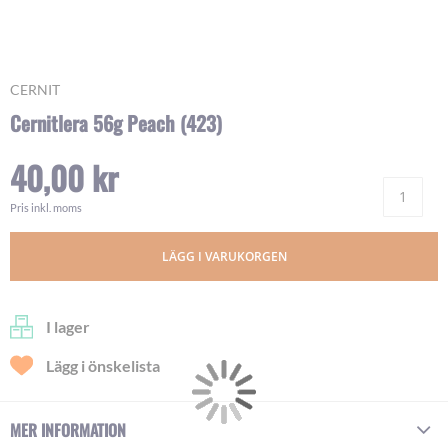
Skip
CERNIT
to
Cernitlera 56g Peach (423)
the
beginning
40,00 kr
of
Ant
the
images
Pris inkl. moms
gallery
LÄGG I VARUKORGEN
I lager
Lägg i önskelista
MER INFORMATION