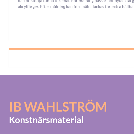
därför stödja tunna föremål. För målning passar hobbylackfär
akrylfärger. Efter målning kan föremålet lackas för extra hållba
IB WAHLSTRÖM
Konstnärsmaterial