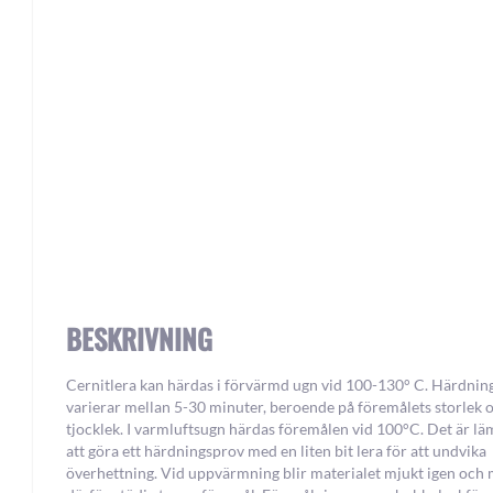
Skip
to
the
beginning
of
the
images
gallery
BESKRIVNING
Cernitlera kan härdas i förvärmd ugn vid 100-130° C. Härdnin
varierar mellan 5-30 minuter, beroende på föremålets storlek 
tjocklek. I varmluftsugn härdas föremålen vid 100°C. Det är lä
att göra ett härdningsprov med en liten bit lera för att undvika
överhettning. Vid uppvärmning blir materialet mjukt igen och