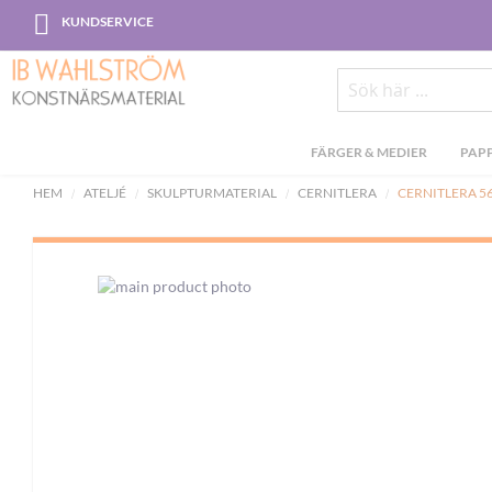
Skip
KUNDSERVICE
to
Content
Sök
FÄRGER & MEDIER
PAPP
HEM
ATELJÉ
SKULPTURMATERIAL
CERNITLERA
CERNITLERA 56
Skip
to
the
end
of
the
images
gallery