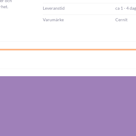
ger och
rhet.
Leveranstid
ca 1 - 4 da
Varumärke
Cernit