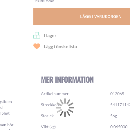
Pris inkl. moms
LÄGG I VARUKORGEN
I lager
Lägg i önskelista
MER INFORMATION
Mer
Artikelnummer
012065
information:
gstiden
Streckkod
54117114
och
mpligt
Storlek
56g
 man bör
Vikt (kg)
0.065000