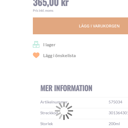
365,00 kr
Pris inkl. moms
LÄGG I VARUKORGEN
I lager
Lägg i önskelista
MER INFORMATION
Mer
Artikelnummer
575034
information:
Streckkod
30136430
Storlek
200ml