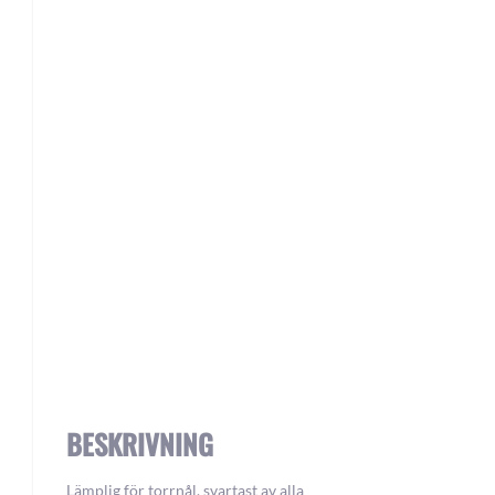
Skip
to
the
beginning
of
the
images
gallery
BESKRIVNING
Lämplig för torrnål, svartast av alla