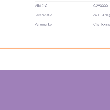
Vikt (kg)
0.290000
Leveranstid
ca 1 - 4 da
Varumärke
Charbonne