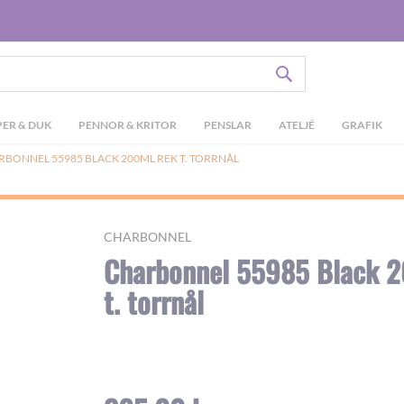
SÖK
ER & DUK
PENNOR & KRITOR
PENSLAR
ATELJÉ
GRAFIK
RBONNEL 55985 BLACK 200ML REK T. TORRNÅL
CHARBONNEL
Charbonnel 55985 Black 2
t. torrnål