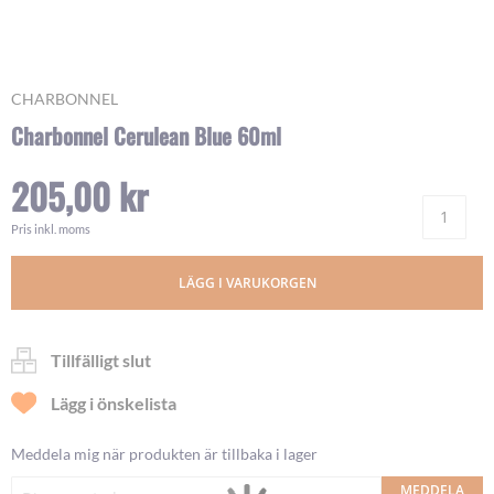
Skip
CHARBONNEL
to
Charbonnel Cerulean Blue 60ml
the
beginning
205,00 kr
of
Ant
the
images
Pris inkl. moms
gallery
LÄGG I VARUKORGEN
Tillfälligt slut
Lägg i önskelista
Meddela mig när produkten är tillbaka i lager
MEDDELA