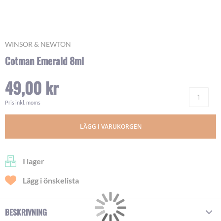
Skip
WINSOR & NEWTON
to
Cotman Emerald 8ml
the
beginning
49,00 kr
of
Ant
the
images
Pris inkl. moms
gallery
LÄGG I VARUKORGEN
I lager
Lägg i önskelista
BESKRIVNING