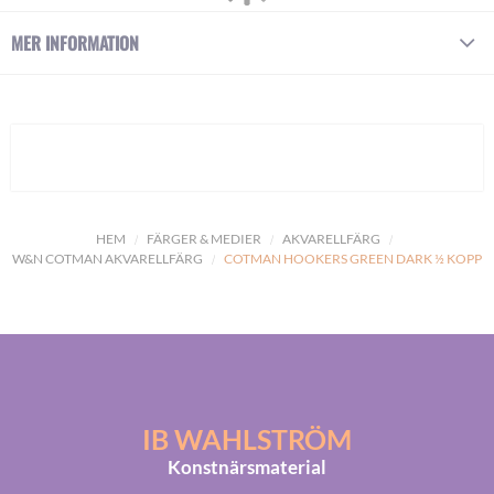
MER INFORMATION
HEM
FÄRGER & MEDIER
AKVARELLFÄRG
W&N COTMAN AKVARELLFÄRG
COTMAN HOOKERS GREEN DARK ½ KOPP
IB WAHLSTRÖM
Konstnärsmaterial