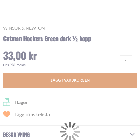
Skip
WINSOR & NEWTON
to
Cotman Hookers Green dark ½ kopp
the
beginning
33,00 kr
of
Ant
the
images
Pris inkl. moms
gallery
LÄGG I VARUKORGEN
I lager
Lägg i önskelista
BESKRIVNING