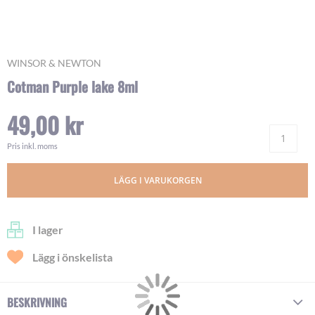
Skip
WINSOR & NEWTON
to
Cotman Purple lake 8ml
the
beginning
49,00 kr
of
Ant
the
images
Pris inkl. moms
gallery
LÄGG I VARUKORGEN
I lager
Lägg i önskelista
BESKRIVNING