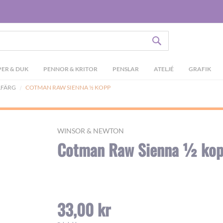
SÖK
ER & DUK
PENNOR & KRITOR
PENSLAR
ATELJÉ
GRAFIK
LFÄRG
COTMAN RAW SIENNA ½ KOPP
WINSOR & NEWTON
Cotman Raw Sienna ½ ko
33,00 kr