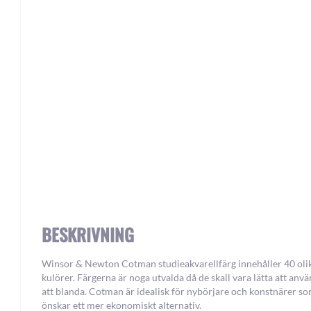
Skip
to
the
beginning
of
the
images
gallery
BESKRIVNING
Winsor & Newton Cotman studieakvarellfärg innehåller 40 oli
kulörer. Färgerna är noga utvalda då de skall vara lätta att anv
att blanda. Cotman är idealisk för nybörjare och konstnärer s
önskar ett mer ekonomiskt alternativ.