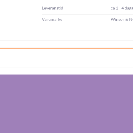
Leveranstid
ca 1 - 4 dag
Varumärke
Winsor & N