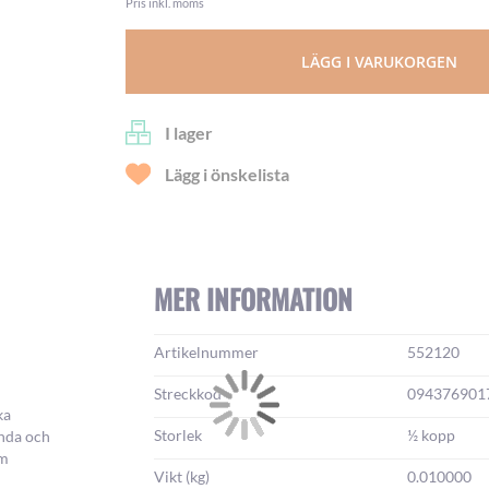
Pris inkl. moms
LÄGG I VARUKORGEN
I lager
Lägg i önskelista
MER INFORMATION
Mer
Artikelnummer
552120
information:
Streckkod
094376901
ka
Storlek
½ kopp
ända och
om
Vikt (kg)
0.010000