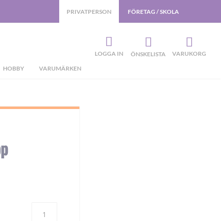
PRIVATPERSON
FÖRETAG / SKOLA
LOGGA IN
VARUKORG
ÖNSKELISTA
HOBBY
VARUMÄRKEN
pp
Antal