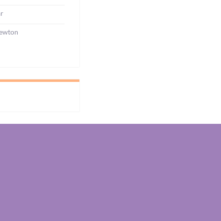
ar
ewton