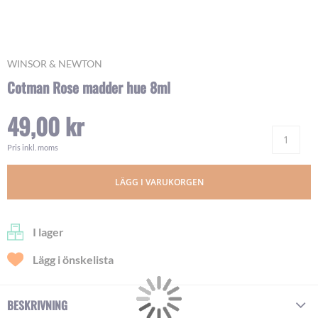
Skip
WINSOR & NEWTON
to
Cotman Rose madder hue 8ml
the
beginning
49,00 kr
of
Ant
the
images
Pris inkl. moms
gallery
LÄGG I VARUKORGEN
I lager
Lägg i önskelista
BESKRIVNING