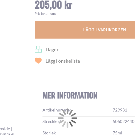
205,00 kr
Pris inkl. moms
LÄGG I VARUKORGEN
I lager
Lägg i önskelista
MER INFORMATION
Mer
Artikelnummer
729931
information:
Streckkod
506022440
oxide |
Storlek
75ml
7492) di