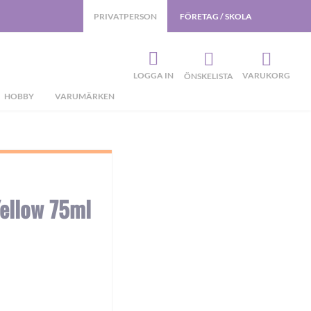
PRIVATPERSON
FÖRETAG / SKOLA
LOGGA IN
VARUKORG
ÖNSKELISTA
HOBBY
VARUMÄRKEN
Yellow 75ml