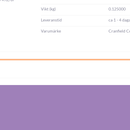
Vikt (kg)
0.125000
Leveranstid
ca 1 - 4 dag
Varumärke
Cranfield C