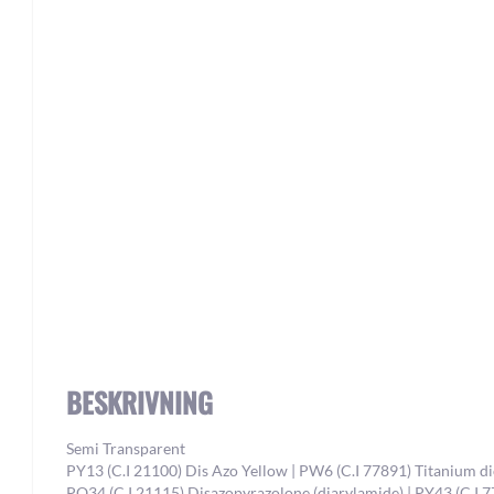
Skip
to
the
beginning
of
the
images
gallery
BESKRIVNING
Semi Transparent
PY13 (C.I 21100) Dis Azo Yellow | PW6 (C.I 77891) Titanium di
PO34 (C.I 21115) Disazopyrazolone (diarylamide) | PY43 (C.I 7