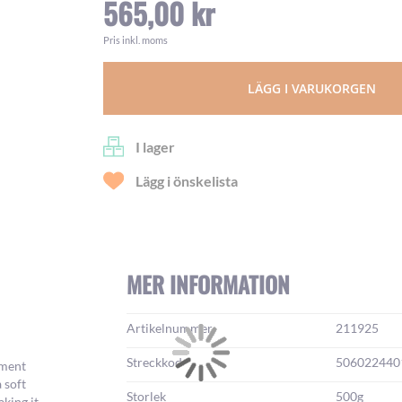
565,00 kr
Pris inkl. moms
LÄGG I VARUKORGEN
I lager
Lägg i önskelista
MER INFORMATION
Mer
Artikelnummer
211925
information:
Streckkod
506022440
gment
 soft
Storlek
500g
aking it