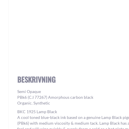
Skip
to
the
beginning
of
the
BESKRIVNING
images
gallery
Semi Opaque
PBk6 (C.I 77267) Amorphous carbon black
Organic. Synthetic
BKC 1925 Lamp Black
A cool toned blue-black ink based on a genuine Lamp Black pi
(PBk6) with medium viscosity & medium tack. Lamp Black has a
feel and will wipe quickly & evenly from a cold or a hot plate m