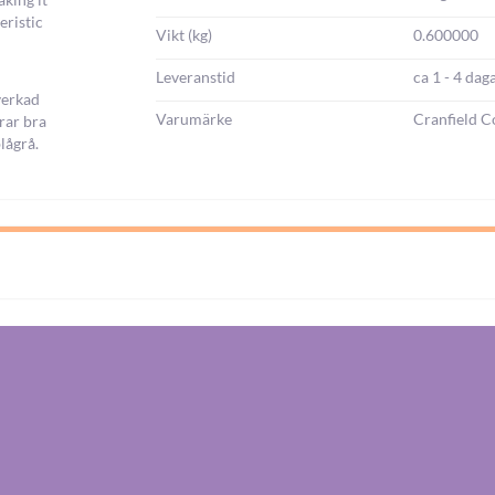
eristic
Vikt (kg)
0.600000
Leveranstid
ca 1 - 4 dag
lverkad
Varumärke
Cranfield C
erar bra
lågrå.