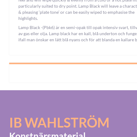
particularly suited to dry point. Lamp Black will leave a charact
& pleasing ‘plate tone’ or can be easily wiped to emphasise the
highlights.
Lamp Black -(Pbk6) är en semi-opak till opak intensiv svart, til
av gas eller olja. Lamp black har en kall, blå underton och fung
ifall man önskar en lätt blå nyans och för att blanda en kallare b
IB WAHLSTRÖM
Konstnärsmaterial