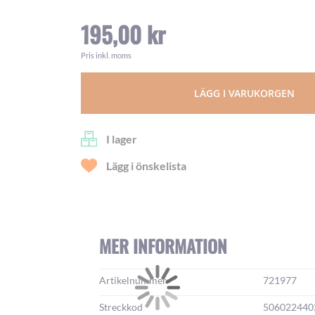
195,00 kr
Pris inkl. moms
LÄGG I VARUKORGEN
I lager
Lägg i önskelista
MER INFORMATION
Mer
Artikelnummer
721977
information:
Streckkod
506022440