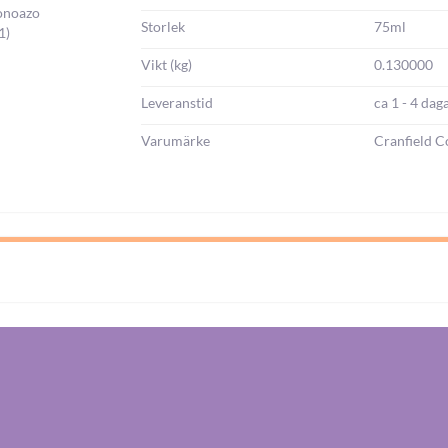
Monoazo
Storlek
75ml
1)
Vikt (kg)
0.130000
Leveranstid
ca 1 - 4 dag
Varumärke
Cranfield C