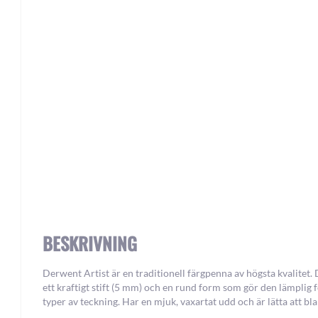
Skip
to
the
beginning
of
the
images
gallery
BESKRIVNING
Derwent Artist är en traditionell färgpenna av högsta kvalitet.
ett kraftigt stift (5 mm) och en rund form som gör den lämplig f
typer av teckning. Har en mjuk, vaxartat udd och är lätta att bl