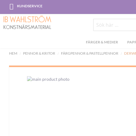
Skip
KUNDSERVICE
to
Content
Sök
FÄRGER & MEDIER
PAPP
HEM
PENNOR & KRITOR
FÄRGPENNOR & PASTELLPENNOR
DERWE
Skip
to
the
end
of
the
images
gallery