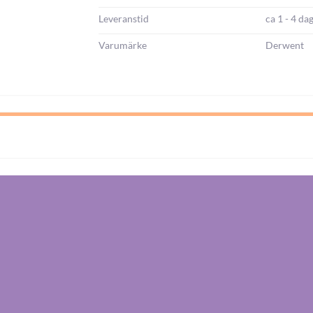
Leveranstid
ca 1 - 4 da
Varumärke
Derwent