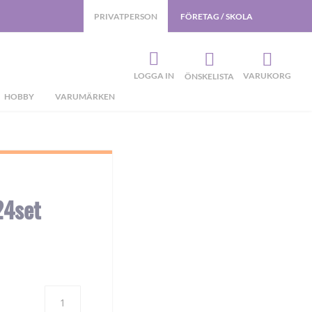
PRIVATPERSON
FÖRETAG / SKOLA
LOGGA IN
VARUKORG
ÖNSKELISTA
HOBBY
VARUMÄRKEN
24set
Antal