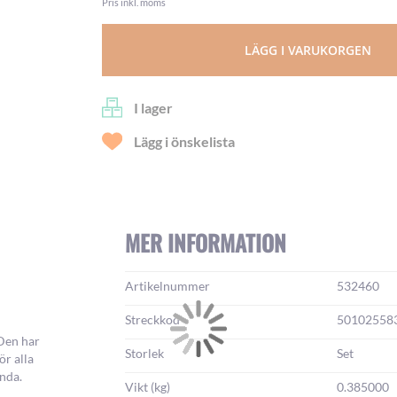
Pris inkl. moms
LÄGG I VARUKORGEN
I lager
Lägg i önskelista
MER INFORMATION
Mer
Artikelnummer
532460
information:
Streckkod
50102558
 Den har
Storlek
Set
ör alla
anda.
Vikt (kg)
0.385000