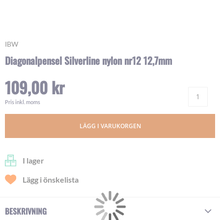
Skip
IBW
to
Diagonalpensel Silverline nylon nr12 12,7mm
the
beginning
109,00 kr
of
Ant
the
images
Pris inkl. moms
gallery
LÄGG I VARUKORGEN
I lager
Lägg i önskelista
BESKRIVNING