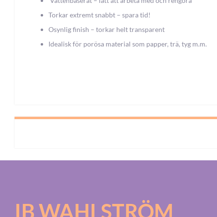
Vattenbaserat – lätt att arbeta med och rengöra
Torkar extremt snabbt – spara tid!
Osynlig finish – torkar helt transparent
Idealisk för porösa material som papper, trä, tyg m.m.
IB WAHLSTRÖM