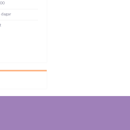
000
4 dagar
t