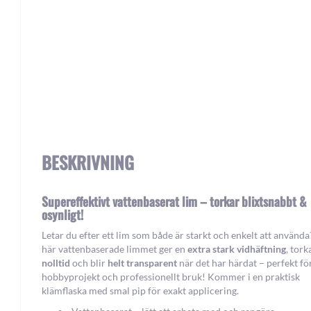
Skip
to
the
beginning
BESKRIVNING
of
the
images
Supereffektivt vattenbaserat lim – torkar blixtsnabbt &
gallery
osynligt!
Letar du efter ett lim som både är starkt och enkelt att använda
här vattenbaserade limmet ger en
extra stark vidhäftning
, tork
nolltid
och blir
helt transparent
när det har härdat – perfekt fö
hobbyprojekt och professionellt bruk! Kommer i en praktisk
klämflaska med smal pip för exakt applicering.