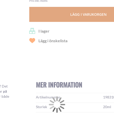
Pris inkl. moms
LÄGG I VARUKORGEN
I lager
Lägg i önskelista
MER INFORMATION
? Det
ar
på
Mer
r både
Artikelnummer
19831
information:
Storlek
20ml