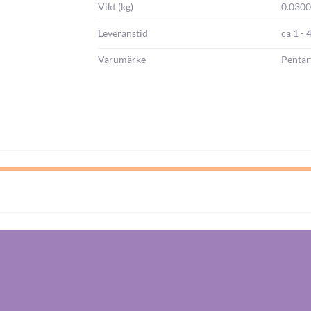
Vikt (kg)
0.030
Leveranstid
ca 1 - 
Varumärke
Pentar