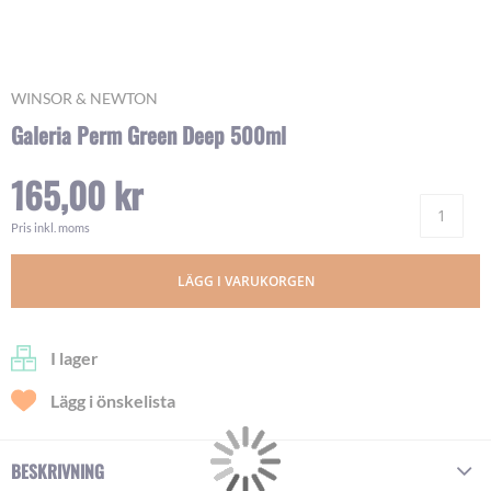
Skip
WINSOR & NEWTON
to
Galeria Perm Green Deep 500ml
the
beginning
165,00 kr
of
Ant
the
images
Pris inkl. moms
gallery
LÄGG I VARUKORGEN
I lager
Lägg i önskelista
BESKRIVNING