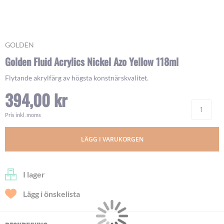
Skip
GOLDEN
to
Golden Fluid Acrylics Nickel Azo Yellow 118ml
the
beginning
Flytande akrylfärg av högsta konstnärskvalitet.
of
394,00 kr
the
images
Ant
gallery
Pris inkl. moms
LÄGG I VARUKORGEN
I lager
Lägg i önskelista