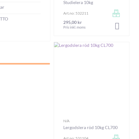
Studielera 10kg
gar
Art.no: 532211
TTO
295,00 kr
LÄGG I V
Pris inkl. moms
N/A
Lergodslera röd 10kg CL700
Art.no: 531104