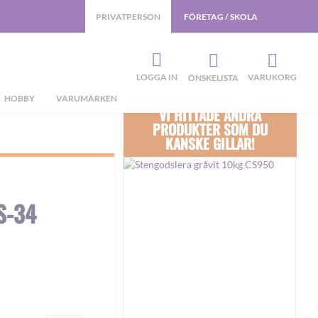
PRIVATPERSON
FÖRETAG / SKOLA
LOGGA IN
VARUKORG
ÖNSKELISTA
HOBBY
VARUMÄRKEN
VI HITTADE ANDRA
PRODUKTER SOM DU
KANSKE GILLAR!
S-34