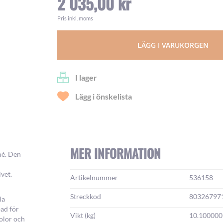
2 035,00 kr
Pris inkl. moms
LÄGG I VARUKORGEN
I lager
Lägg i önskelista
MER INFORMATION
mè. Den
vet.
Mer
Artikelnummer
536158
information:
Streckkod
80326797
la
pad för
Vikt (kg)
10.100000
olor och