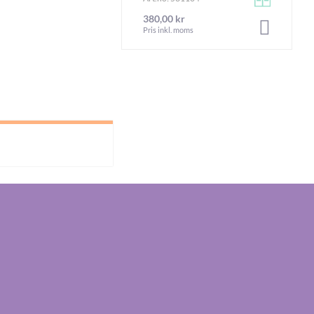
380,00 kr
LÄGG I V
Pris inkl. moms