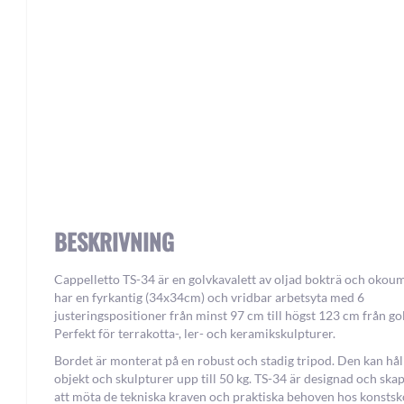
Skip
to
the
beginning
of
the
BESKRIVNING
images
gallery
Cappelletto TS-34 är en golvkavalett av oljad bokträ och okou
har en fyrkantig (34x34cm) och vridbar arbetsyta med 6
justeringspositioner från minst 97 cm till högst 123 cm från gol
Perfekt för terrakotta-, ler- och keramikskulpturer.
Bordet är monterat på en robust och stadig tripod. Den kan hål
objekt och skulpturer upp till 50 kg. TS-34 är designad och ska
att möta de tekniska kraven och praktiska behoven hos konstsk