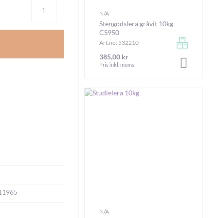
Antal
N/A
Stengodslera gråvit 10kg
CS950
Art.no: 532210
385,00 kr
LÄGG I V
Pris inkl. moms
11965
N/A