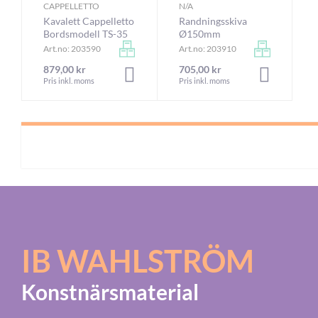
CAPPELLETTO
N/A
Kavalett Cappelletto
Randningsskiva
Bordsmodell TS-35
Ø150mm
Art.no: 203590
Art.no: 203910
879,00 kr
705,00 kr
LÄGG I VARUKORGEN
LÄGG I VA
Pris inkl. moms
Pris inkl. moms
IB WAHLSTRÖM
Konstnärsmaterial