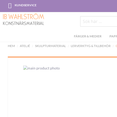
Skip
KUNDSERVICE
to
Content
Sök
FÄRGER & MEDIER
PAPP
HEM
ATELJÉ
SKULPTURMATERIAL
LERVERKTYG & TILLBEHÖR
Skip
to
the
end
of
the
images
gallery