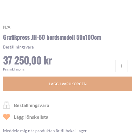
Skip
N/A
to
Grafikpress JH-50 bordsmodell 50x100cm
the
beginning
Beställningsvara
of
37 250,00 kr
the
images
Ant
gallery
Pris inkl. moms
LÄGG I VARUKORGEN
Beställningsvara
Lägg i önskelista
Meddela mig när produkten är tillbaka i lager