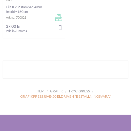
Filt TG12 stampad 4mm
bredd=160cm
Art.no: 700021
37,00 kr
LÄGG I VARUKORGEN
Pris inkl. moms
HEM
GRAFIK
TRYCKPRESS
GRAFIKPRESS JSVE-50 ELDRIVEN *BESTÄLLNINGSVARA*