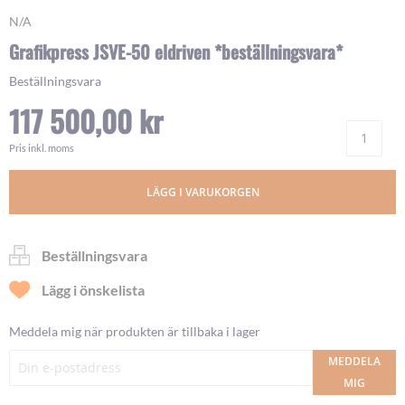
Skip
N/A
to
Grafikpress JSVE-50 eldriven *beställningsvara*
the
beginning
Beställningsvara
of
117 500,00 kr
the
images
Ant
gallery
Pris inkl. moms
LÄGG I VARUKORGEN
Beställningsvara
Lägg i önskelista
Meddela mig när produkten är tillbaka i lager
MEDDELA
MIG