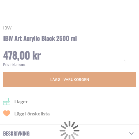
Skip
IBW
to
IBW Art Acrylic Black 2500 ml
the
beginning
478,00 kr
of
Ant
the
images
Pris inkl. moms
gallery
LÄGG I VARUKORGEN
I lager
Lägg i önskelista
BESKRIVNING