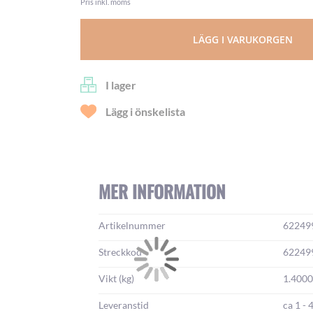
Pris inkl. moms
LÄGG I VARUKORGEN
I lager
Lägg i önskelista
MER INFORMATION
Mer
Artikelnummer
62249
information:
Streckkod
62249
Vikt (kg)
1.400
Leveranstid
ca 1 - 