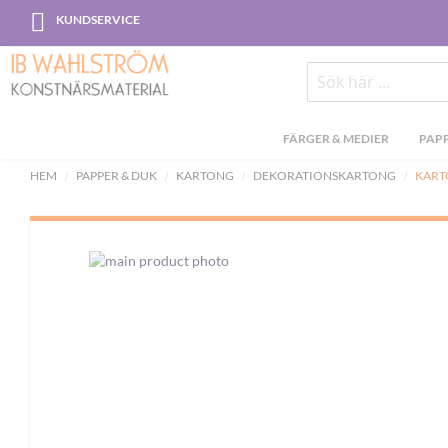
Skip
KUNDSERVICE
to
Content
Sök
FÄRGER & MEDIER
PAPP
HEM
PAPPER & DUK
KARTONG
DEKORATIONSKARTONG
KART
Skip
to
the
end
of
the
images
gallery