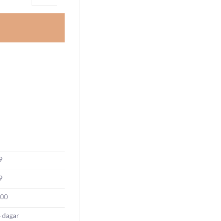
9
9
000
4 dagar