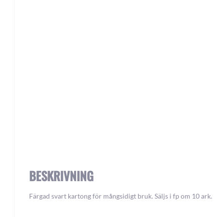
Skip
to
the
beginning
of
the
images
gallery
BESKRIVNING
Färgad svart kartong för mångsidigt bruk. Säljs i fp om 10 ark.