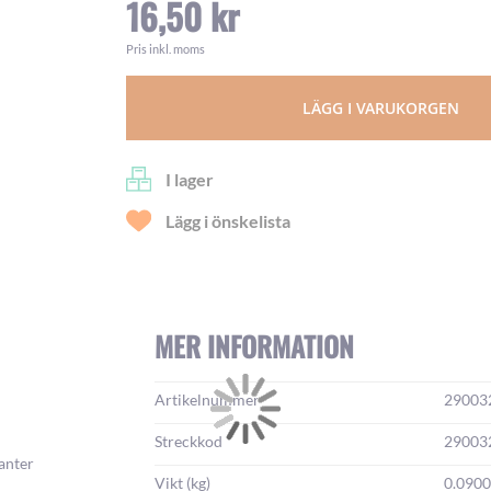
16,50 kr
Pris inkl. moms
LÄGG I VARUKORGEN
I lager
Lägg i önskelista
MER INFORMATION
Mer
Artikelnummer
29003
information:
Streckkod
29003
anter
Vikt (kg)
0.090