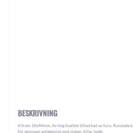
Skip
to
the
beginning
of
the
images
gallery
BESKRIVNING
Kilram 18x44mm. Av hög kvalitet tillverkad av furu. Rundade k
för skonsam anläggning mot duken. Kilar ingår.