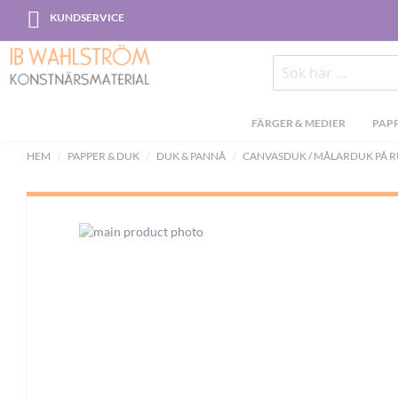
Skip
KUNDSERVICE
to
Content
Sök
FÄRGER & MEDIER
PAPP
HEM
PAPPER & DUK
DUK & PANNÅ
CANVASDUK / MÅLARDUK PÅ R
Skip
to
the
end
of
the
images
gallery