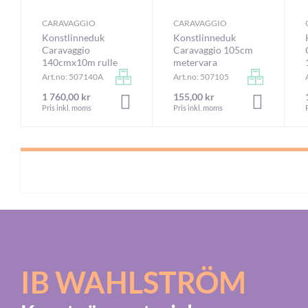
CARAVAGGIO
CARAVAGGIO
Konstlinneduk
Konstlinneduk
Caravaggio
Caravaggio 105cm
140cmx10m rulle
metervara
Art.no: 507140A
Art.no: 507105
1 760,00 kr
155,00 kr
LÄGG I VARUKORGEN
LÄGG I VA
Pris inkl. moms
Pris inkl. moms
IB WAHLSTRÖM