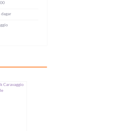
000
4 dagar
ggio