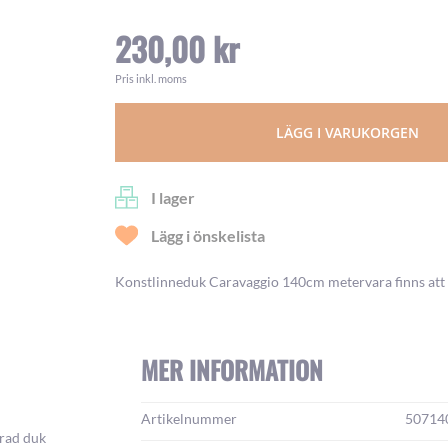
230,00 kr
Pris inkl. moms
LÄGG I VARUKORGEN
I lager
Lägg i önskelista
Konstlinneduk Caravaggio 140cm metervara finns att 
MER INFORMATION
Mer
Artikelnummer
50714
information:
erad duk