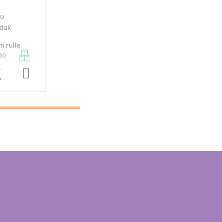
IO
eduk
o
 rulle
210
r
LÄGG I VARUKORGEN
s