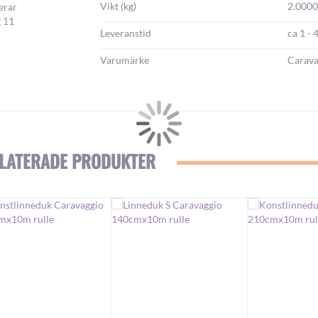
Vikt (kg)
2.000
erar
g 11
Leveranstid
ca 1 - 
Varumärke
Carava
LATERADE PRODUKTER