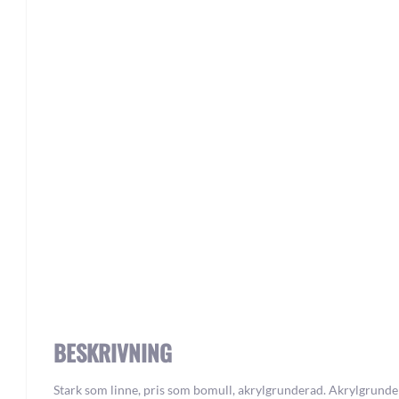
Skip
to
the
beginning
of
the
images
gallery
BESKRIVNING
Stark som linne, pris som bomull, akrylgrunderad. Akrylgrund