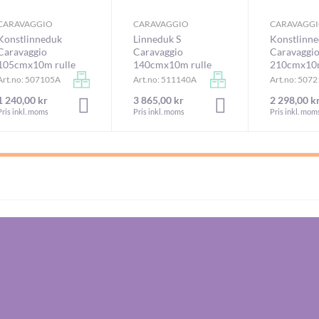
CARAVAGGIO
CARAVAGGIO
CARAVAGG
Konstlinneduk
Linneduk S
Konstlinn
Caravaggio
Caravaggio
Caravaggi
105cmx10m rulle
140cmx10m rulle
210cmx10m
Art.no: 507105A
Art.no: 511140A
Art.no: 507
1 240,00 kr
3 865,00 kr
2 298,00 k
RUKORGEN
LÄGG I VARUKORGEN
LÄGG I VARUKORGEN
Pris inkl. moms
Pris inkl. moms
Pris inkl. mom