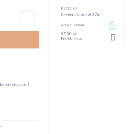
BECKERS
Antal
Beckers Klarröd 37ml
Art.no: 305040
95,00 kr
LÄGG I V
Pris inkl. moms
köpa i steg om 1
0