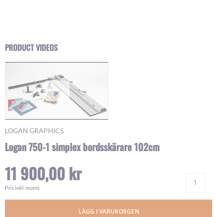
Skip
PRODUCT VIDEOS
to
the
beginning
of
the
images
gallery
LOGAN GRAPHICS
Logan 750-1 simplex bordsskärare 102cm
11 900,00 kr
Ant
Pris inkl. moms
LÄGG I VARUKORGEN