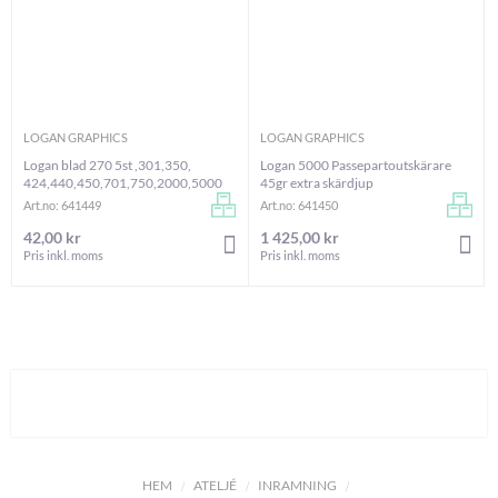
LOGAN GRAPHICS
LOGAN GRAPHICS
Logan blad 270 5st ,301,350,
Logan 5000 Passepartoutskärare
424,440,450,701,750,2000,5000
45gr extra skärdjup
Art.no: 641449
Art.no: 641450
42,00 kr
1 425,00 kr
LÄGG I VARUKORGEN
LÄG
Pris inkl. moms
Pris inkl. moms
HEM
ATELJÉ
INRAMNING