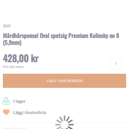
Skip
IBW
to
Mårdhårspensel Oval spetsig Premium Kolinsky no 8
the
(5,9mm)
beginning
of
the
428,00 kr
images
Ant
gallery
Pris inkl. moms
LÄGG I VARUKORGEN
I lager
Lägg i önskelista