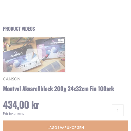
Skip
PRODUCT VIDEOS
to
the
beginning
of
the
images
gallery
CANSON
Montval Akvarellblock 200g 24x32cm Fin 100ark
434,00 kr
Ant
Pris inkl. moms
LÄGG I VARUKORGEN