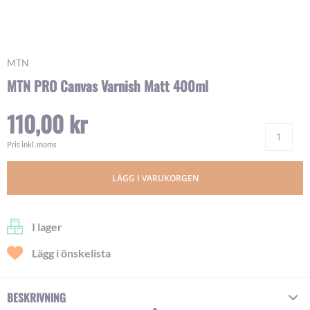
Skip
MTN
to
MTN PRO Canvas Varnish Matt 400ml
the
beginning
110,00 kr
of
Ant
the
images
Pris inkl. moms
gallery
LÄGG I VARUKORGEN
I lager
Lägg i önskelista
BESKRIVNING