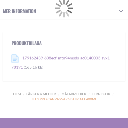
MER INFORMATION
PRODUKTBILAGA
179162439-608ecf-mtn94msds-ac0140003-svx1-
78191
(165.16 kB)
HEM
FÄRGER & MEDIER
MÅLARMEDIER
FERNISSOR
MTN PRO CANVAS VARNISH MATT 400ML