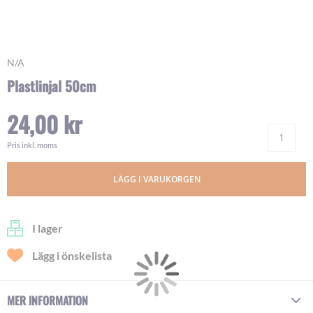
Skip
N/A
to
Plastlinjal 50cm
the
beginning
24,00 kr
of
Ant
the
images
Pris inkl. moms
gallery
LÄGG I VARUKORGEN
I lager
Lägg i önskelista
MER INFORMATION