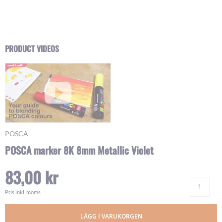
Skip
PRODUCT VIDEOS
to
the
beginning
of
the
images
gallery
POSCA
POSCA marker 8K 8mm Metallic Violet
83,00 kr
Ant
Pris inkl. moms
LÄGG I VARUKORGEN