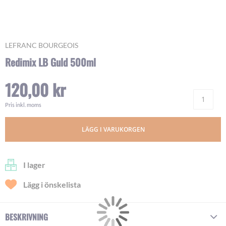
Skip
LEFRANC BOURGEOIS
to
Redimix LB Guld 500ml
the
beginning
120,00 kr
of
Ant
the
images
Pris inkl. moms
gallery
LÄGG I VARUKORGEN
I lager
Lägg i önskelista
BESKRIVNING