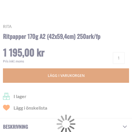
Skip
RITA
to
Ritpapper 170g A2 (42x59,4cm) 250ark/fp
the
beginning
1 195,00 kr
of
Ant
the
images
Pris inkl. moms
gallery
LÄGG I VARUKORGEN
I lager
Lägg i önskelista
BESKRIVNING