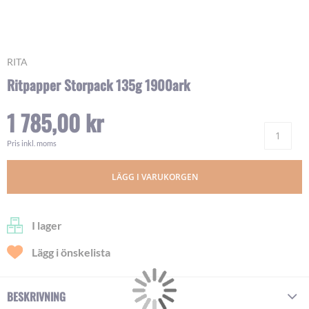
Skip
RITA
to
Ritpapper Storpack 135g 1900ark
the
beginning
1 785,00 kr
of
Ant
the
images
Pris inkl. moms
gallery
LÄGG I VARUKORGEN
I lager
Lägg i önskelista
BESKRIVNING